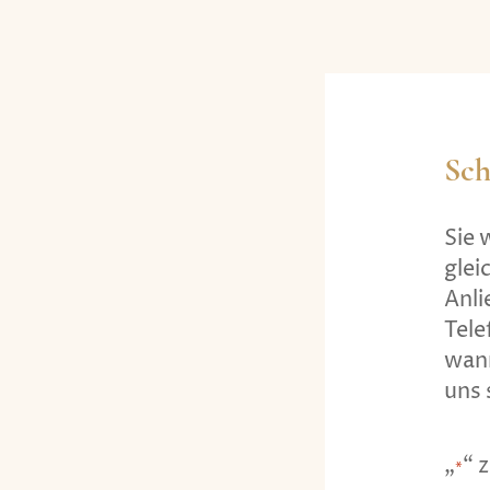
Sch
Sie 
glei
Anli
Tele
wan
uns 
„
“ 
*