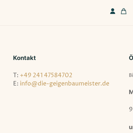
Kontakt
Ö
T:
+49 241 47584702
B
E:
info@die-geigenbaumeister.de
M
9
u