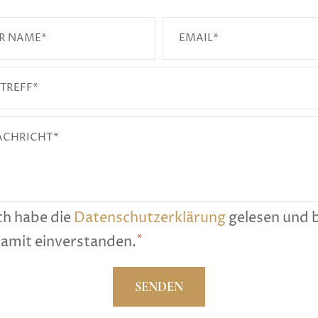
E
m
a
i
l
*
*
ch habe die
Datenschutzerklärung
gelesen und 
*
amit einverstanden.