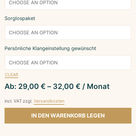
Sorglospaket
Persönliche Klangeinstellung gewünscht
CLEAR
Ab:
29,00
€
–
32,00
€
/ Monat
incl. VAT
zzgl.
Versandkosten
C
IN DEN WARENKORB LEGEN
a
n
t