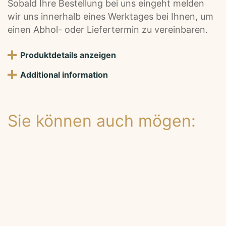
Sobald Ihre Bestellung bei uns eingeht melden
i
wir uns innerhalb eines Werktages bei Ihnen, um
l
einen Abhol- oder Liefertermin zu vereinbaren.
e
n
Produktdetails anzeigen
a
-
Additional information
M
i
e
t
Sie können auch mögen:
g
e
i
g
e
n
f
ü
r