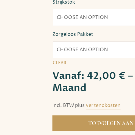
Strijkstok
Zorgeloos Pakket
CLEAR
Vanaf:
42,00
€
–
Maand
incl. BTW
plus
verzendkosten
G
TOEVOEGEN AAN
i
o