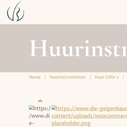
Huurinst
Home
/
Huurinstrumenten
/
Huur Cello`s
/