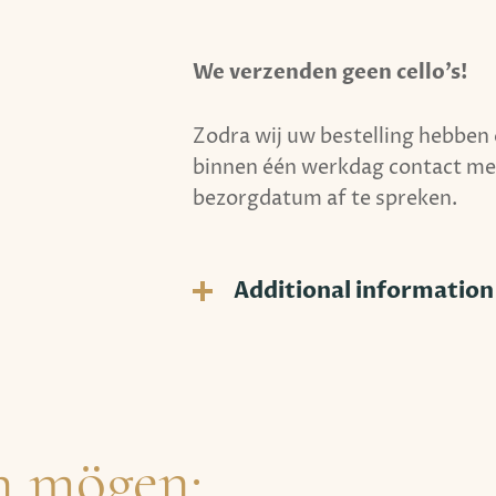
c
o
We verzenden geen cello’s!
s
o
Zodra wij uw bestelling hebben
-
binnen één werkdag contact met
H
bezorgdatum af te spreken.
u
u
r
C
Additional information
e
l
l
o
`
h mögen:
s
v