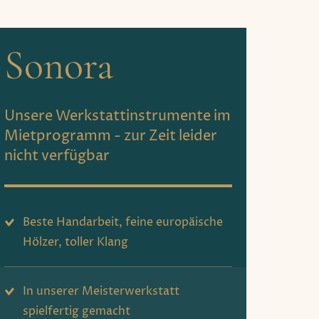
Sonora
Unsere Werkstattinstrumente im
Mietprogramm - zur Zeit leider
nicht verfügbar
Beste Handarbeit, feine europäische
Hölzer, toller Klang
In unserer Meisterwerkstatt
spielfertig gemacht