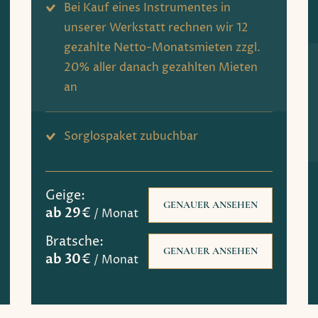
Bei Kauf eines Instrumentes in
unserer Werkstatt rechnen wir 12
gezahlte Netto-Monatsmieten zzgl.
20% aller danach gezahlten Mieten
an
Sorglospaket zubuchbar
Geige:
GENAUER ANSEHEN
ab 29€
/ Monat
Bratsche:
GENAUER ANSEHEN
ab 30€
/ Monat