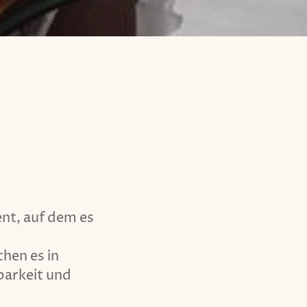
ent, auf dem es
hen es in
barkeit und