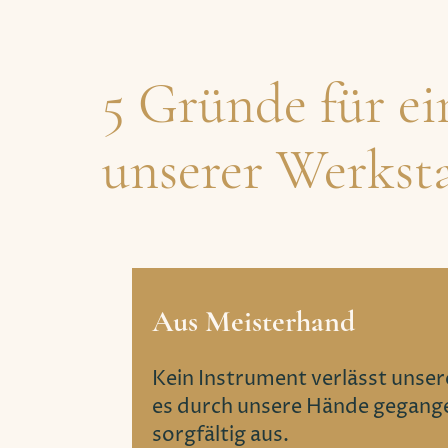
5 Gründe für ei
unserer Werksta
Aus Meisterhand
Kein Instrument verlässt unse
es durch unsere Hände gegange
sorgfältig aus.