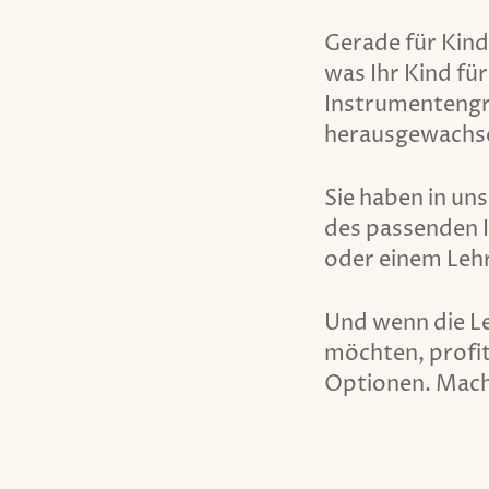
Gerade für Kinde
was Ihr Kind fü
Instrumentengrö
herausgewachse
Sie haben in un
des passenden I
oder einem Lehr
Und wenn die Le
möchten, profi
Optionen. Machen