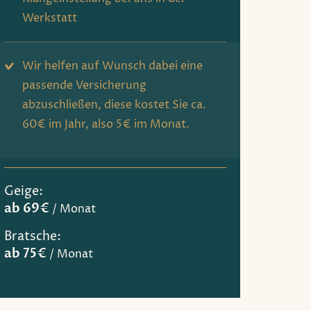
Werkstatt
Wir helfen auf Wunsch dabei eine
passende Versicherung
abzuschließen, diese kostet Sie ca.
60€ im Jahr, also 5€ im Monat.
Geige:
ab 69€
/ Monat
Bratsche:
ab 75€
/ Monat