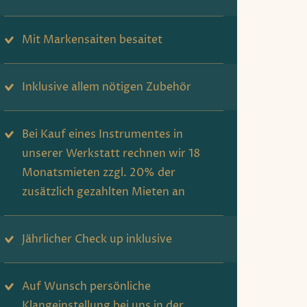
Mit Markensaiten besaitet
Inklusive allem nötigen Zubehör
Bei Kauf eines Instrumentes in
unserer Werkstatt rechnen wir 18
Monatsmieten zzgl. 20% der
zusätzlich gezahlten Mieten an
Jährlicher Check up inklusive
Auf Wunsch persönliche
Klangeinstellung bei uns in der