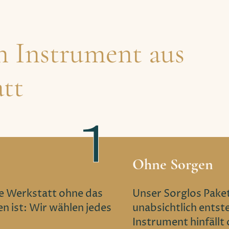
n Instrument aus
tt
Ohne Sorgen
re Werkstatt ohne das
Unser Sorglos Paket
n ist: Wir wählen jedes
unabsichtlich entst
Instrument hinfällt