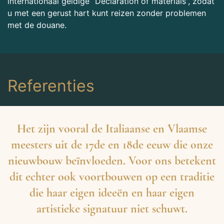
internationaal geldige “Declaration of materials”, zodat
u met een gerust hart kunt reizen zonder problemen
met de douane.
Referenties
Het zijn vooral de Italiaanse en Vlaamse
meesters uit de 17de en 18de eeuw die onze
nieuwbouw beïnvloeden. Voor ons betekent
dit echter ook voortbouwen op een traditie
die haar eigen ideeën en haar eigen
artistieke signatuur niet schuwt.